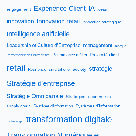
IA
Expérience Client
engagement
ideas
innovation
Innovation retail
Innovation stratégique
Intelligence artificielle
management
Leadership et Culture d’Entreprise
marque
Proximité client
Performance métier
Performance des entreprises
retail
stratégie
Society
Résilience
smartphone
Stratégie d'entreprise
Stratégie Omnicanale
Stratégies e-commerce
supply chain
Systèmes d'information
Système d'Information
transformation digitale
technologie
Transformation Numérique et