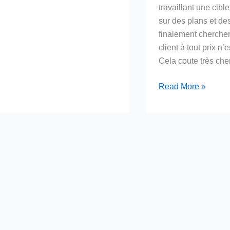
travaillant une cibl
ège
sur des plans et de
finalement chercher
ferme…
client à tout prix n’
Cela coute très cher
Marketing,
Read More »
Game
Over?