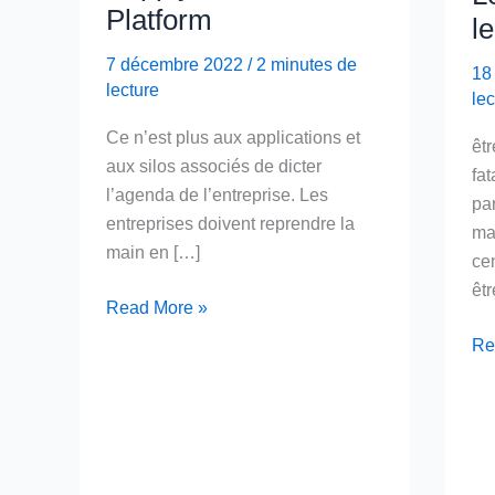
Platform
l
7 décembre 2022
/
2 minutes de
18
lecture
lec
Ce n’est plus aux applications et
êtr
aux silos associés de dicter
fat
l’agenda de l’entreprise. Les
par
entreprises doivent reprendre la
mar
main en […]
ce
êtr
Introduction
Read More »
Microsoft
Le
Re
Supply
cli
Chain
au
Platform
cen
et
le