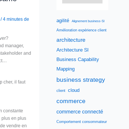
1
/
4 minutes de
agilité
Alignement business-SI
Amélioration expérience client
ver?
architecture
nd manager,
Architecture SI
stakeholder and
Business Capability
ect…
Mapping
business strategy
 cher, il faut
cloud
client
commerce
n constante
commerce connecté
e plus en plus
Comportement consommateur
 de vendre en