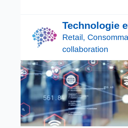
Aller
au
contenu
Technologie 
Retail, Consommat
collaboration