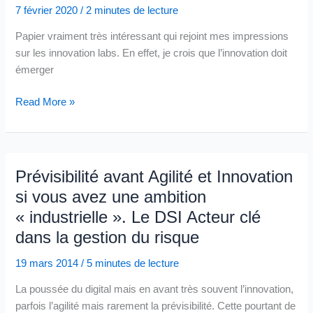
7 février 2020
/
2 minutes de lecture
Papier vraiment très intéressant qui rejoint mes impressions
sur les innovation labs. En effet, je crois que l’innovation doit
émerger
Avant
Read More »
d’investir
dans
des
innovation
Prévisibilité avant Agilité et Innovation
labs,
si vous avez une ambition
Investissez
« industrielle ». Le DSI Acteur clé
sur
dans la gestion du risque
vos
invariants,
19 mars 2014
/
5 minutes de lecture
votre
mission
La poussée du digital mais en avant très souvent l’innovation,
(et
parfois l’agilité mais rarement la prévisibilité. Cette pourtant de