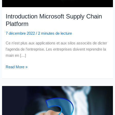
Introduction Microsoft Supply Chain
Platform
7 décembre 2022
/
2 minutes de lecture
Ce n’est plus aux applications et aux silos associés de dicter
l’agenda de l’entreprise. Les entreprises doivent reprendre la
main en […]
Introduction
Read More »
Microsoft
Supply
Chain
Platform