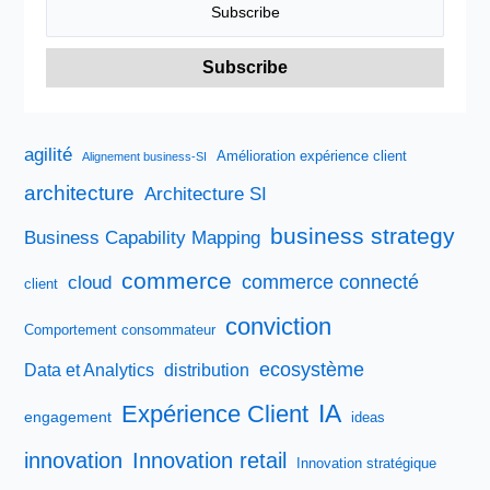
gestion
du
risque
agilité
Amélioration expérience client
Alignement business-SI
architecture
Architecture SI
business strategy
Business Capability Mapping
commerce
commerce connecté
cloud
client
conviction
Comportement consommateur
ecosystème
Data et Analytics
distribution
IA
Expérience Client
engagement
ideas
innovation
Innovation retail
Innovation stratégique