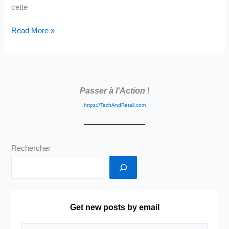
libérez
cette
vos
collaborateurs).
Prévisibilité
Read More »
avant
Agilité
et
Innovation
Passer à l'Action
!
si
vous
https://TechAndRetail.com
avez
une
ambition
Rechercher
« industrielle ».
Le
DSI
Acteur
clé
Get new posts by email
dans
la