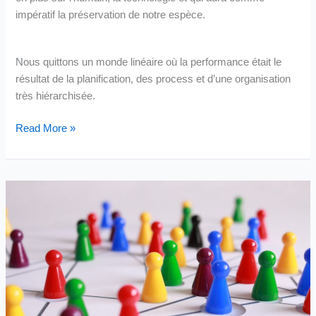
impératif la préservation de notre espèce.
Nous quittons un monde linéaire où la performance était le
résultat de la planification, des process et d’une organisation
très hiérarchisée.
V2
Read More »
–
La
Transformation
du
Monde …