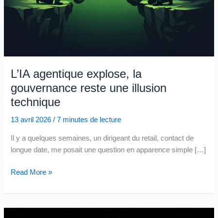
L’IA agentique explose, la
gouvernance reste une illusion
technique
13 avril 2026
/
7 minutes de lecture
Il y a quelques semaines, un dirigeant du retail, contact de
longue date, me posait une question en apparence simple […]
L’IA
Read More »
agentique
explose,
la