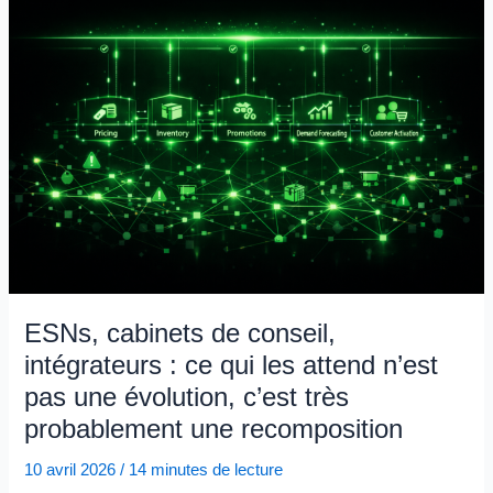
gouvernance
reste
une
illusion
technique
ESNs, cabinets de conseil,
intégrateurs : ce qui les attend n’est
pas une évolution, c’est très
probablement une recomposition
10 avril 2026
/
14 minutes de lecture