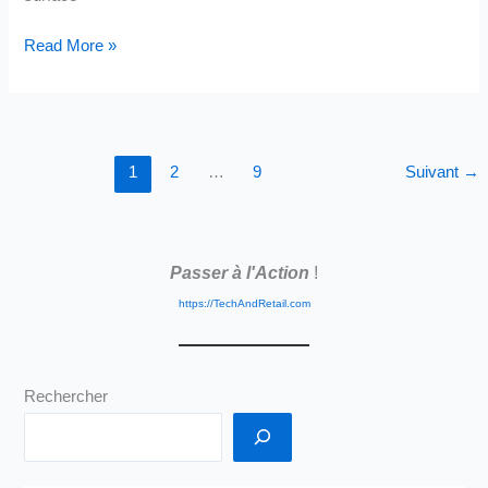
Le
Read More »
Grand
Défi
des
Commerces:
1
2
…
9
Suivant
→
Des
Vendeurs
Entrepreneurs
Passer à l'Action
!
https://TechAndRetail.com
Rechercher