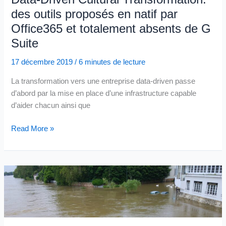
des outils proposés en natif par
Office365 et totalement absents de G
Suite
17 décembre 2019
/
6 minutes de lecture
La transformation vers une entreprise data-driven passe
d’abord par la mise en place d’une infrastructure capable
d’aider chacun ainsi que
Data-
Read More »
Driven
Cultural
Transformation:
des
outils
proposés
en
natif