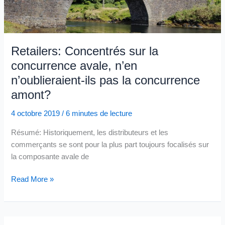
l’IA
et
les
Géants
Retailers: Concentrés sur la
de
concurrence avale, n’en
la
n’oublieraient-ils pas la concurrence
donnée
amont?
client
notamment
4 octobre 2019
/
6 minutes de lecture
dans
le
Résumé: Historiquement, les distributeurs et les
retail
commerçants se sont pour la plus part toujours focalisés sur
la composante avale de
Retailers:
Read More »
Concentrés
sur
la