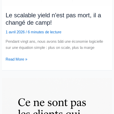
très
probablement
Le scalable yield n’est pas mort, il a
une
changé de camp!
recomposition
1 avril 2026
/
6 minutes de lecture
Pendant vingt ans, nous avons bâti une économie logicielle
sur une équation simple : plus on scale, plus la marge
Le
Read More »
scalable
yield
n’est
pas
mort,
il
a
changé