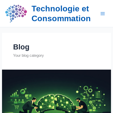
Aller
Technologie et
au
contenu
Consommation
Blog
Your blog category