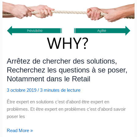
concurrence
avale,
n’en
n’oublieraient-
ils
pas
la
concurrence
Arrêtez de chercher des solutions,
amont?
Recherchez les questions à se poser,
Notamment dans le Retail
3 octobre 2019
/
3 minutes de lecture
Être expert en solutions c’est d’abord être expert en
problèmes. Et être expert en problèmes c’est d’abord savoir
poser les
Arrêtez
Read More »