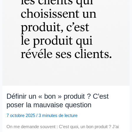
de
camp!
Définir un « bon » produit ? C’est
poser la mauvaise question
7 octobre 2025
/
3 minutes de lecture
On me demande souvent : C’est quoi, un bon produit ? J’ai