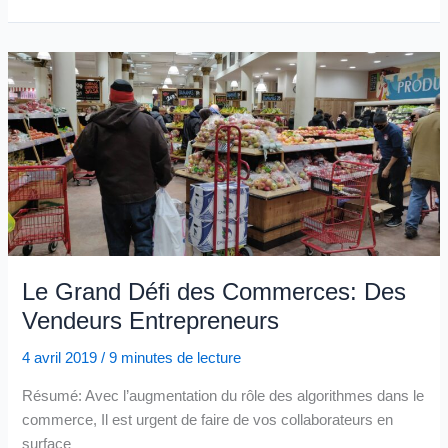
de
chercher
des
solutions,
Recherchez
les
questions
à
se
poser,
Notamment
dans
Le Grand Défi des Commerces: Des
le
Retail
Vendeurs Entrepreneurs
4 avril 2019
/
9 minutes de lecture
Résumé: Avec l’augmentation du rôle des algorithmes dans le
commerce, Il est urgent de faire de vos collaborateurs en
surface