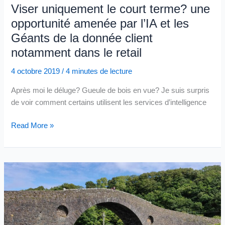
Viser uniquement le court terme? une
par
opportunité amenée par l’IA et les
Office365
et
Géants de la donnée client
totalement
notamment dans le retail
absents
de
4 octobre 2019
/
4 minutes de lecture
G
Après moi le déluge? Gueule de bois en vue? Je suis surpris
Suite
de voir comment certains utilisent les services d’intelligence
Viser
Read More »
uniquement
le
court
terme?
une
opportunité
amenée
par