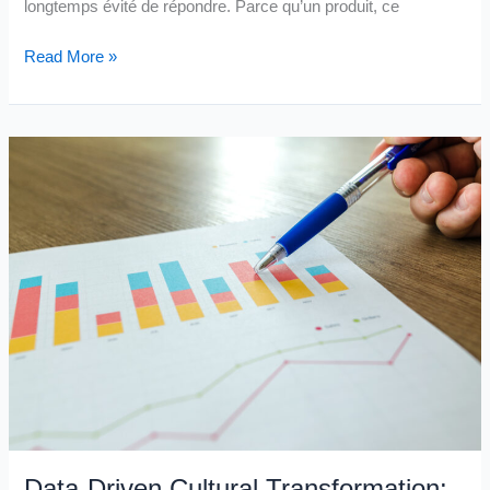
longtemps évité de répondre. Parce qu’un produit, ce
Définir
Read More »
un
«
bon
»
produit
?
C’est
poser
la
mauvaise
question
Data-Driven Cultural Transformation: