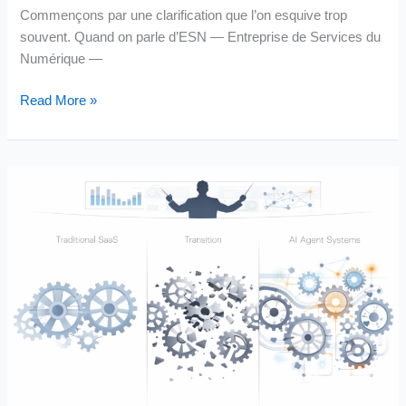
Commençons par une clarification que l’on esquive trop
souvent. Quand on parle d’ESN — Entreprise de Services du
Numérique —
ESNs,
Read More »
cabinets
de
conseil,
intégrateurs
:
ce
qui
les
attend
n’est
pas
une
évolution,
c’est