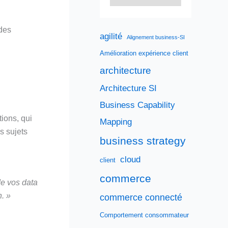
 des
agilité
Alignement business-SI
Amélioration expérience client
architecture
Architecture SI
Business Capability
tions, qui
Mapping
s sujets
business strategy
cloud
client
commerce
de vos data
n. »
commerce connecté
Comportement consommateur