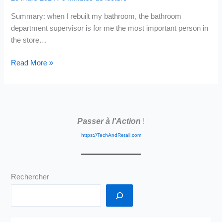
Summary: when I rebuilt my bathroom, the bathroom
department supervisor is for me the most important person in
the store…
Should
Read More »
we
not
rethink
the
Passer à l'Action
!
role
of
https://TechAndRetail.com
the
Department
Supervisor?
Rechercher
Why
the
MS
platform