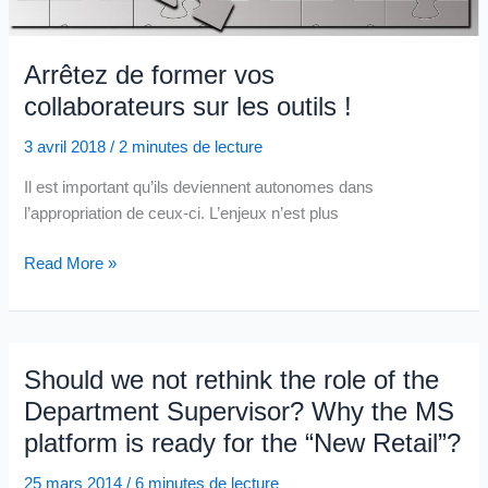
Arrêtez de former vos
collaborateurs sur les outils !
3 avril 2018
/
2 minutes de lecture
Il est important qu’ils deviennent autonomes dans
l’appropriation de ceux-ci. L’enjeux n’est plus
Arrêtez
Read More »
de
former
vos
collaborateurs sur
Should we not rethink the role of the
les
Department Supervisor? Why the MS
outils
platform is ready for the “New Retail”?
!
25 mars 2014
/
6 minutes de lecture