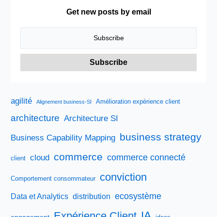
is
Get new posts by email
ready
for
the
“New
Retail”?
agilité
Amélioration expérience client
Alignement business-SI
architecture
Architecture SI
business strategy
Business Capability Mapping
commerce
commerce connecté
cloud
client
conviction
Comportement consommateur
ecosystème
Data et Analytics
distribution
IA
Expérience Client
engagement