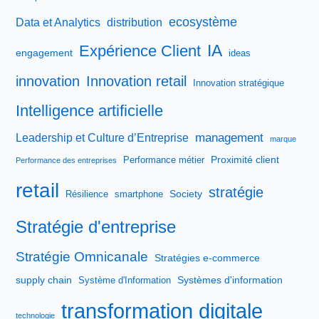
ecosystème
Data et Analytics
distribution
IA
Expérience Client
engagement
ideas
innovation
Innovation retail
Innovation stratégique
Intelligence artificielle
management
Leadership et Culture d’Entreprise
marque
Proximité client
Performance métier
Performance des entreprises
retail
stratégie
Society
Résilience
smartphone
Stratégie d'entreprise
Stratégie Omnicanale
Stratégies e-commerce
supply chain
Systèmes d'information
Système d'Information
transformation digitale
technologie