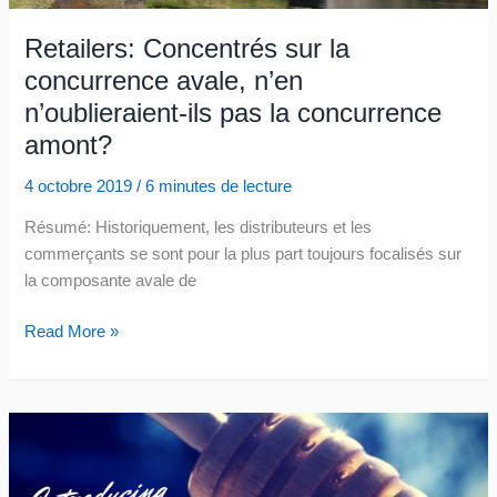
les
Géants
Retailers: Concentrés sur la
de
concurrence avale, n’en
la
n’oublieraient-ils pas la concurrence
donnée
amont?
client
notamment
4 octobre 2019
/
6 minutes de lecture
dans
le
Résumé: Historiquement, les distributeurs et les
retail
commerçants se sont pour la plus part toujours focalisés sur
la composante avale de
Retailers:
Read More »
Concentrés
sur
la
concurrence
avale,
n’en