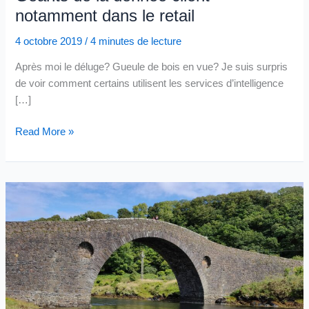
notamment dans le retail
4 octobre 2019
/
4 minutes de lecture
Après moi le déluge? Gueule de bois en vue? Je suis surpris
de voir comment certains utilisent les services d’intelligence
[…]
Viser
Read More »
uniquement
le
court
terme?
une
opportunité
amenée
par
l’IA
et