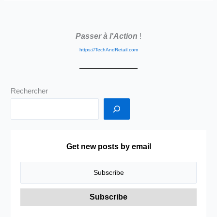
et
Google
…
Passer à l'Action
!
Ma
place
https://TechAndRetail.com
d’enseigne,
distributeur,
commerçant,
Rechercher
…
Get new posts by email