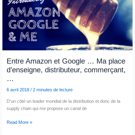
n’oublieraient-
ils
pas
la
concurrence
amont?
Entre Amazon et Google … Ma place
d’enseigne, distributeur, commerçant,
…
6 avril 2018
/
2 minutes de lecture
D’un côté un leader mondial de la distribution et donc de la
supply chain qui me propose un canal de
Entre
Read More »
Amazon