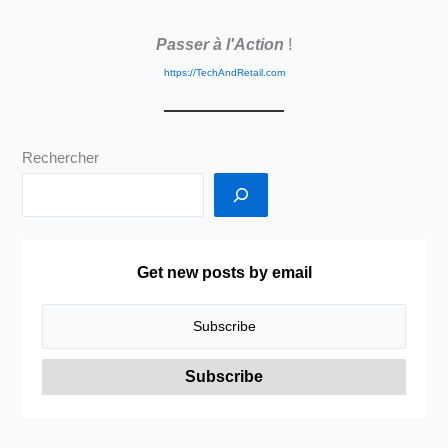
des
Passer à l'Action
!
outils
proposés
https://TechAndRetail.com
en
natif
par
Rechercher
Office365
et
totalement
absents
de
Get new posts by email
G
Suite