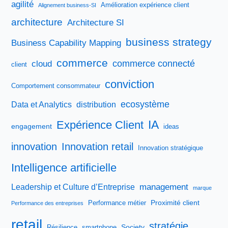
agilité
Amélioration expérience client
Alignement business-SI
architecture
Architecture SI
business strategy
Business Capability Mapping
commerce
commerce connecté
cloud
client
conviction
Comportement consommateur
ecosystème
Data et Analytics
distribution
IA
Expérience Client
engagement
ideas
innovation
Innovation retail
Innovation stratégique
Intelligence artificielle
management
Leadership et Culture d’Entreprise
marque
Proximité client
Performance métier
Performance des entreprises
retail
stratégie
Society
Résilience
smartphone