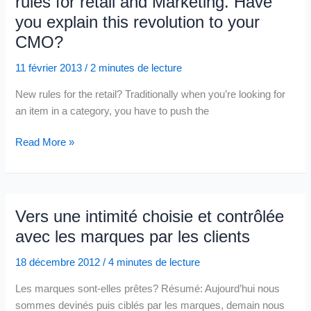
rules for retail and Marketing. Have
de
you explain this revolution to your
vente
ou
CMO?
de
11 février 2013
/
2 minutes de lecture
deviner
le
New rules for the retail? Traditionally when you’re looking for
parcours
an item in a category, you have to push the
client,
l’enjeu
No
Read More »
est
more
de
need
redéfinir
to
les
push
Vers une intimité choisie et contrôlée
modèles
the
avec les marques par les clients
(schémas)
Door
du
–
18 décembre 2012
/
4 minutes de lecture
commerce
Windows8/RT/Phone
dans
Les marques sont-elles prêtes? Résumé: Aujourd’hui nous
is
une
sommes devinés puis ciblés par les marques, demain nous
changing