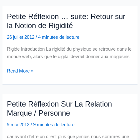
structurants
à
Petite Réflexion … suite: Retour sur
engager
la Notion de Rigidité
pour
les
26 juillet 2012
/
4 minutes de lecture
marques
Rigide Introduction La rigidité du physique se retrouve dans le
et
monde web, alors que le digital devrait donner aux magasins
distributeurs
Petite
Read More »
Réflexion
…
suite:
Retour
Petite Réflexion Sur La Relation
sur
Marque / Personne
la
Notion
9 mai 2012
/
9 minutes de lecture
de
car avant d’être un client plus que jamais nous sommes une
Rigidité