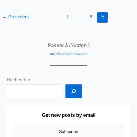
pour
les
←
Précédent
1
…
8
9
Marques
sur
Internet
Passer à l'Action
!
https://TechAndRetail.com
Rechercher
Get new posts by email