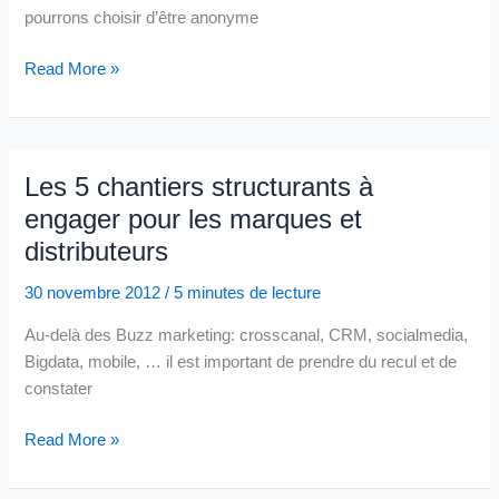
société
pourrons choisir d’être anonyme
the
digitale
rules
Vers
Read More »
for
une
retail
intimité
and
choisie
Marketing.
et
Les 5 chantiers structurants à
Have
contrôlée
you
engager pour les marques et
avec
explain
distributeurs
les
this
marques
revolution
30 novembre 2012
/
5 minutes de lecture
par
to
les
Au-delà des Buzz marketing: crosscanal, CRM, socialmedia,
your
clients
Bigdata, mobile, … il est important de prendre du recul et de
CMO?
constater
Les
Read More »
5
chantiers