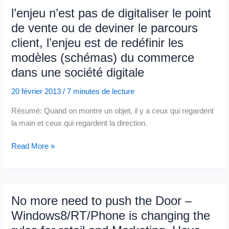
World
l’enjeu n’est pas de digitaliser le point
…
de vente ou de deviner le parcours
Thanks
client, l’enjeu est de redéfinir les
to
modèles (schémas) du commerce
Digital
?
dans une société digitale
20 février 2013
/
7 minutes de lecture
Résumé: Quand on montre un objet, il y a ceux qui regardent
la main et ceux qui regardent la direction.
l’enjeu
Read More »
n’est
pas
de
digitaliser
No more need to push the Door –
le
Windows8/RT/Phone is changing the
point