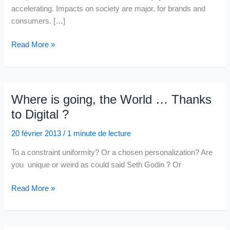
accelerating. Impacts on society are major, for brands and
consumers. […]
Why
Read More »
we
need
to
imagine
Where is going, the World … Thanks
new
to Digital ?
patterns
and
20 février 2013
/
1 minute de lecture
practices
To a constraint uniformity? Or a chosen personalization? Are
for
you unique or weird as could said Seth Godin ? Or
commerce
and
Where
Read More »
marketing
is
going,
the