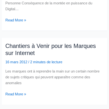
Personne Conséquence de la montée en puissance du
Digital…
Petite
Read More »
Réflexion
Sur
La
Relation
Chantiers à Venir pour les Marques
Marque
sur Internet
/
Personne
16 mars 2012
/
2 minutes de lecture
Les marques ont à reprendre la main sur un certain nombre
de sujets critiques qui peuvent apparaître comme des
anomalies
Chantiers
Read More »
à
Venir