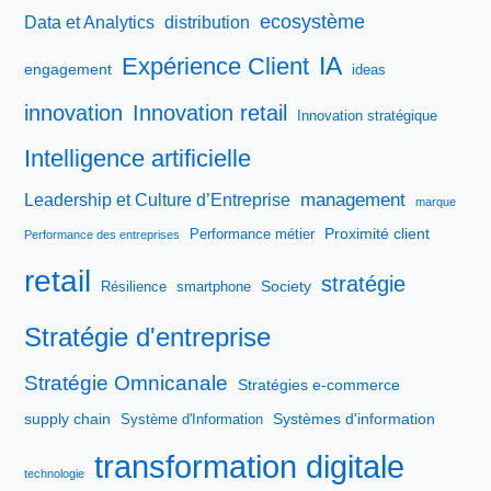
ecosystème
Data et Analytics
distribution
IA
Expérience Client
engagement
ideas
innovation
Innovation retail
Innovation stratégique
Intelligence artificielle
management
Leadership et Culture d’Entreprise
marque
Proximité client
Performance métier
Performance des entreprises
retail
stratégie
Society
Résilience
smartphone
Stratégie d'entreprise
Stratégie Omnicanale
Stratégies e-commerce
supply chain
Systèmes d'information
Système d'Information
transformation digitale
technologie