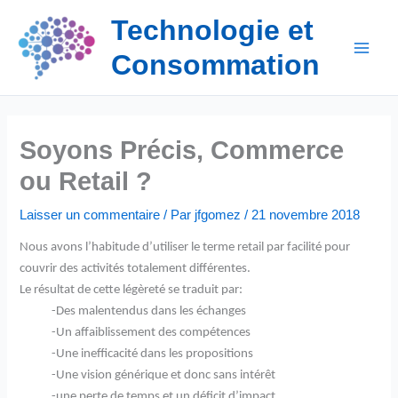
Aller
Technologie et
au
contenu
Consommation
Soyons Précis, Commerce
ou Retail ?
Laisser un commentaire
/ Par
jfgomez
/
21 novembre 2018
Nous avons l’habitude d’utiliser le terme retail par facilité pour
couvrir des activités totalement différentes.
Le résultat de cette légèreté se traduit par:
-Des malentendus dans les échanges
-Un affaiblissement des compétences
-Une inefficacité dans les propositions
-Une vision générique et donc sans intérêt
-une perte de temps et un déficit d’impact