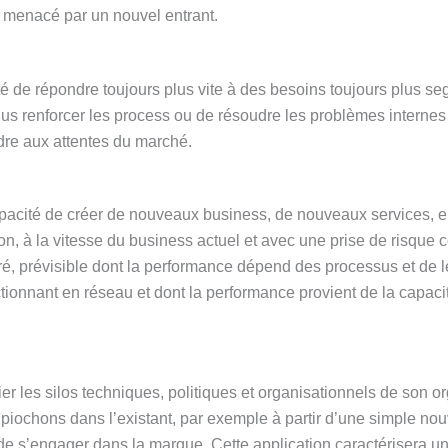
re menacé
par un nouvel entrant.
ité de répondre toujours plus vite à des besoins toujours plus s
 plus renforcer les process ou de résoudre les problèmes internes
dre aux attentes du marché.
capacité de créer de nouveaux business, de nouveaux services, 
ion, à la vitesse du business actuel et avec une prise de risque
ré, prévisible dont la performance dépend des processus et de l
nctionnant en réseau et dont la performance provient de la capaci
er les silos techniques, politiques et organisationnels de son or
 piochons dans l’existant, par exemple à partir d’une simple nou
de s’engager dans la marque. Cette application caractérisera u