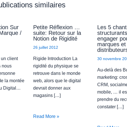
blications similaires
xion Sur
Petite Réflexion …
Les 5 chant
 Marque /
suite: Retour sur la
structurant
Notion de Rigidité
engager pou
marques et
26 juillet 2012
distributeur
 un client
Rigide Introduction La
30 novembre 20
s nous
rigidité du physique se
Au-delà des B
ersonne
retrouve dans le monde
marketing: cro
e la montée
web, alors que le digital
CRM, socialme
u Digital…
devrait donner aux
mobile, … il es
magasins […]
prendre du rec
constater […]
Read More »