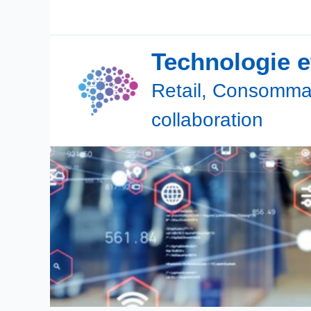
Aller
au
contenu
Technologie 
Retail, Consommat
collaboration