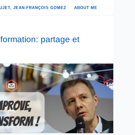
UJET, JEAN-FRANÇOIS GOMEZ
ABOUT ME
formation: partage et