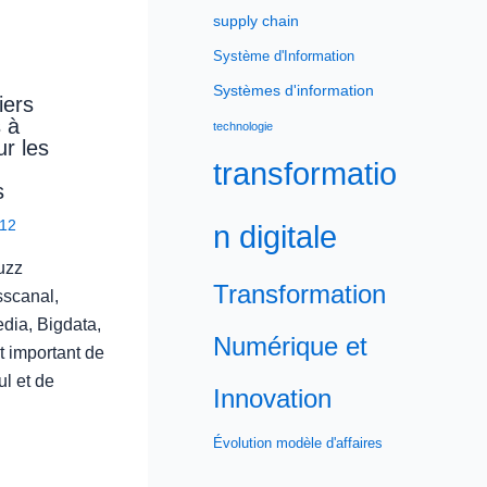
supply chain
Système d'Information
Systèmes d'information
iers
s à
technologie
r les
transformatio
s
12
n digitale
uzz
Transformation
sscanal,
dia, Bigdata,
Numérique et
t important de
ul et de
Innovation
Évolution modèle d'affaires