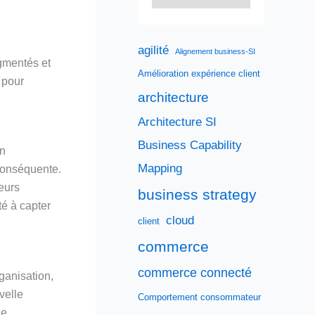
agilité
Alignement business-SI
egmentés et
Amélioration expérience client
 pour
architecture
Architecture SI
Business Capability
en
Mapping
 conséquente.
eurs
business strategy
té à capter
cloud
client
commerce
commerce connecté
ganisation,
velle
Comportement consommateur
ne