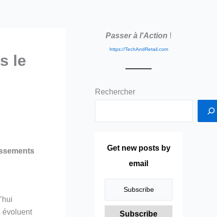
Passer à l'Action
!
https://TechAndRetail.com
s le
Rechercher
Get new posts by
tissements
email
’hui
s évoluent