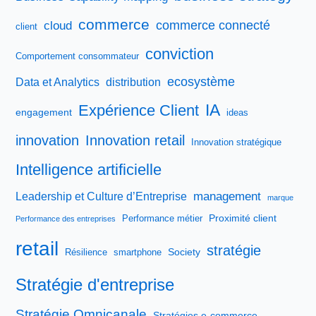
commerce
commerce connecté
cloud
client
conviction
Comportement consommateur
ecosystème
Data et Analytics
distribution
IA
Expérience Client
engagement
ideas
innovation
Innovation retail
Innovation stratégique
Intelligence artificielle
management
Leadership et Culture d’Entreprise
marque
Proximité client
Performance métier
Performance des entreprises
retail
stratégie
Society
Résilience
smartphone
Stratégie d'entreprise
Stratégie Omnicanale
Stratégies e-commerce