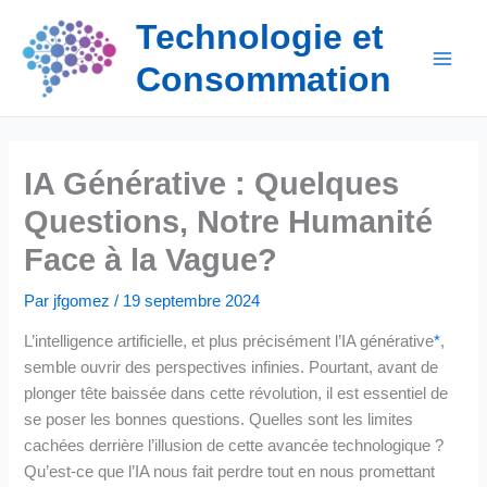
Aller
Technologie et
au
contenu
Consommation
IA Générative : Quelques
Questions, Notre Humanité
Face à la Vague?
Par
jfgomez
/
19 septembre 2024
L’intelligence artificielle, et plus précisément l’IA générative
*
,
semble ouvrir des perspectives infinies. Pourtant, avant de
plonger tête baissée dans cette révolution, il est essentiel de
se poser les bonnes questions. Quelles sont les limites
cachées derrière l’illusion de cette avancée technologique ?
Qu’est-ce que l’IA nous fait perdre tout en nous promettant