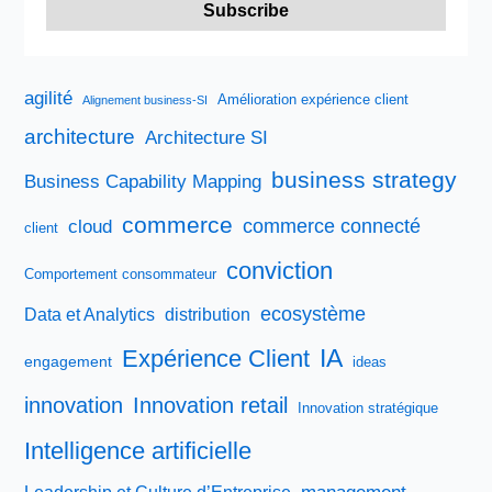
à
piloter
en
cette
agilité
Amélioration expérience client
Alignement business-SI
période
architecture
Architecture SI
troublée,
si
business strategy
Business Capability Mapping
tenté
commerce
commerce connecté
cloud
qu’il
client
est
conviction
Comportement consommateur
qualifié.
ecosystème
Data et Analytics
distribution
IA
Expérience Client
engagement
ideas
innovation
Innovation retail
Innovation stratégique
Intelligence artificielle