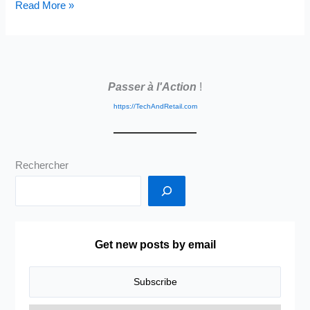
Vendre
Read More »
ou
faire
Acheter?
Aller
Passer à l'Action
!
vers
le
https://TechAndRetail.com
client
ou
le
Rechercher
faire
Venir
?
Probablement
le
Get new posts by email
mix
le
plus
délicat