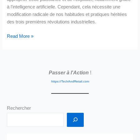
à l’intelligence artificielle. Cependant, cela nécessite une
modification radicale de nos habitudes et pratiques héritées
des trois premières révolutions industrielles.
Quelle
Read More »
est
votre
adresse
?
Passer à l'Action
!
Serez-
vous
https://TechAndRetail.com
au
rendez-
vous ?
Rechercher
Bienvenue
dans
une
société