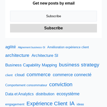
« topologique »,
Get new posts by email
un
monde
de
« proximités »
agilité
Amélioration expérience client
Alignement business-SI
architecture
Architecture SI
business strategy
Business Capability Mapping
commerce
commerce connecté
cloud
client
conviction
Comportement consommateur
ecosystème
Data et Analytics
distribution
IA
Expérience Client
engagement
ideas