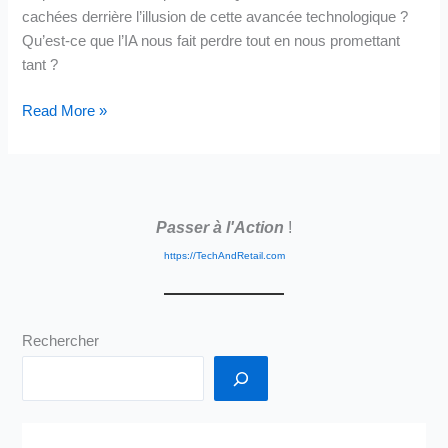
cachées derrière l’illusion de cette avancée technologique ?
Qu’est-ce que l’IA nous fait perdre tout en nous promettant
tant ?
IA
Read More »
Générative
:
Quelques
Questions,
Passer à l'Action
!
Notre
Humanité
https://TechAndRetail.com
Face
à
la
Rechercher
Vague?