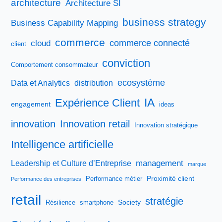
architecture
Architecture SI
business strategy
Business Capability Mapping
commerce
commerce connecté
cloud
client
conviction
Comportement consommateur
ecosystème
Data et Analytics
distribution
IA
Expérience Client
engagement
ideas
innovation
Innovation retail
Innovation stratégique
Intelligence artificielle
management
Leadership et Culture d’Entreprise
marque
Proximité client
Performance métier
Performance des entreprises
retail
stratégie
Society
Résilience
smartphone