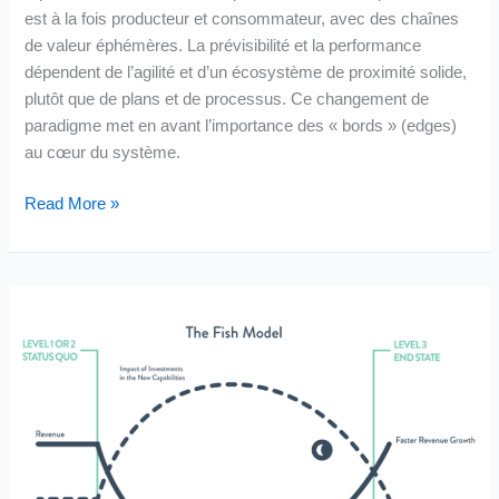
est à la fois producteur et consommateur, avec des chaînes
de valeur éphémères. La prévisibilité et la performance
dépendent de l’agilité et d’un écosystème de proximité solide,
plutôt que de plans et de processus. Ce changement de
paradigme met en avant l’importance des « bords » (edges)
au cœur du système.
Oublier
Read More »
le
« Retail »,
nous
vivons
une
Révolution!