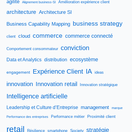
agilité
Amélioration expérience client
Alignement business-SI
architecture
Architecture SI
business strategy
Business Capability Mapping
commerce
commerce connecté
cloud
client
conviction
Comportement consommateur
ecosystème
Data et Analytics
distribution
IA
Expérience Client
engagement
ideas
innovation
Innovation retail
Innovation stratégique
Intelligence artificielle
management
Leadership et Culture d’Entreprise
marque
Proximité client
Performance métier
Performance des entreprises
retail
stratégie
Society
Résilience
smartphone