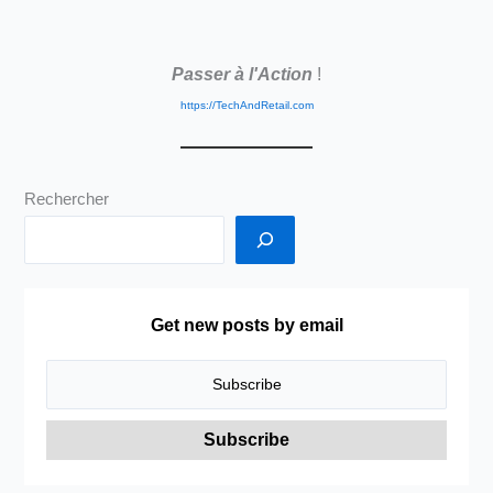
du
consommateur
Passer à l'Action
!
quand
il
https://TechAndRetail.com
vient
vous
voir
Rechercher
?
Trouver
ce
qu’il
s’attendait
Get new posts by email
à
trouver