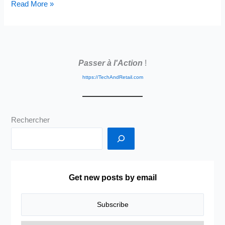
Vendre
Read More »
ou
faire
Acheter?
Aller
Passer à l'Action
!
vers
le
https://TechAndRetail.com
client
ou
le
Rechercher
faire
Venir
?
Probablement
le
Get new posts by email
mix
le
plus
délicat