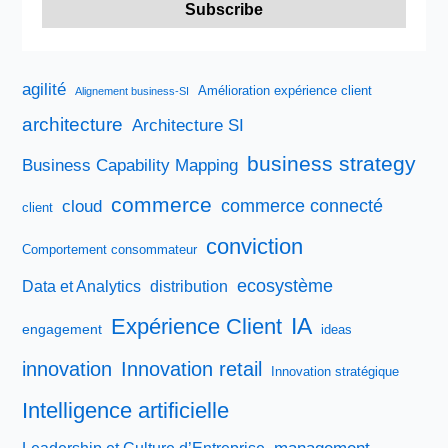
à
piloter
en
cette
agilité
Amélioration expérience client
Alignement business-SI
période
architecture
Architecture SI
troublée,
si
business strategy
Business Capability Mapping
tenté
commerce
commerce connecté
cloud
qu’il
client
est
conviction
Comportement consommateur
qualifié.
ecosystème
Data et Analytics
distribution
IA
Expérience Client
engagement
ideas
innovation
Innovation retail
Innovation stratégique
Intelligence artificielle