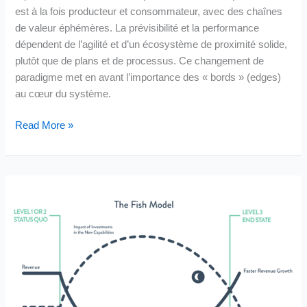
est à la fois producteur et consommateur, avec des chaînes
de valeur éphémères. La prévisibilité et la performance
dépendent de l’agilité et d’un écosystème de proximité solide,
plutôt que de plans et de processus. Ce changement de
paradigme met en avant l’importance des « bords » (edges)
au cœur du système.
Oublier
Read More »
le
« Retail »,
nous
vivons
une
Révolution!