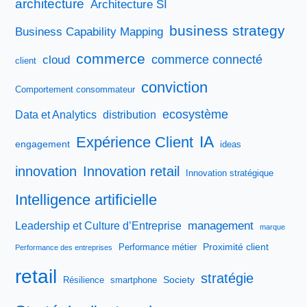
architecture
Architecture SI
business strategy
Business Capability Mapping
commerce
commerce connecté
cloud
client
conviction
Comportement consommateur
ecosystème
Data et Analytics
distribution
IA
Expérience Client
engagement
ideas
innovation
Innovation retail
Innovation stratégique
Intelligence artificielle
management
Leadership et Culture d’Entreprise
marque
Proximité client
Performance métier
Performance des entreprises
retail
stratégie
Society
Résilience
smartphone