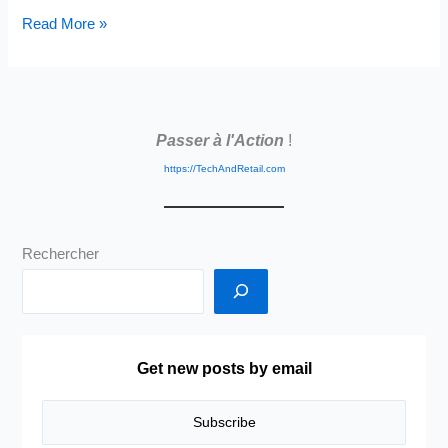
Piggly
Read More »
Wiggly
:
Le
Libre-
Passer à l'Action
!
Service,
une
https://TechAndRetail.com
Révolution
Signée
et
Rechercher
Brevetée
Get new posts by email