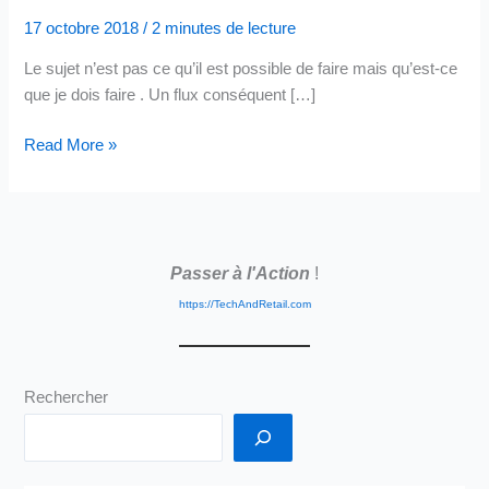
17 octobre 2018
/
2 minutes de lecture
Le sujet n’est pas ce qu’il est possible de faire mais qu’est-ce
que je dois faire . Un flux conséquent […]
Témoignages
Read More »
Clients,
Histoires,
…
Evitons
Passer à l'Action
!
tout
Malentendu
https://TechAndRetail.com
Rechercher