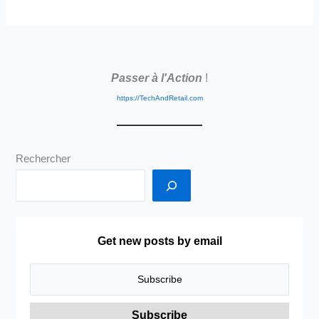
–
La
Transformation
du
Passer à l'Action
!
Monde …
https://TechAndRetail.com
Rechercher
Get new posts by email