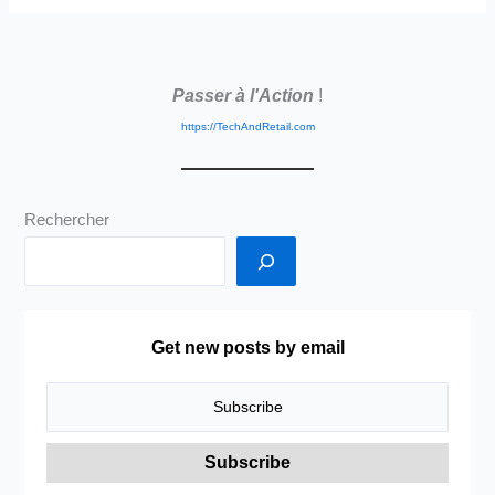
ne
se
partagent
Passer à l'Action
!
pas,
elles
https://TechAndRetail.com
se
raffinent
et
Rechercher
s’échangent
sous
forme
d’informations
en
Get new posts by email
fonction
du
résultat
de
la