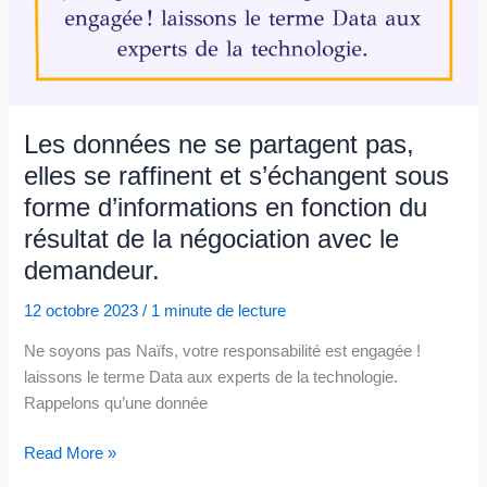
par
les
dirigeants
et
les
Les données ne se partagent pas,
responsables
elles se raffinent et s’échangent sous
de
forme d’informations en fonction du
la
stratégie,
résultat de la négociation avec le
et
demandeur.
non
laissée
12 octobre 2023
/
1 minute de lecture
uniquement
Ne soyons pas Naïfs, votre responsabilité est engagée !
aux
laissons le terme Data aux experts de la technologie.
équipes
Rappelons qu’une donnée
techniques
Les
Read More »
données