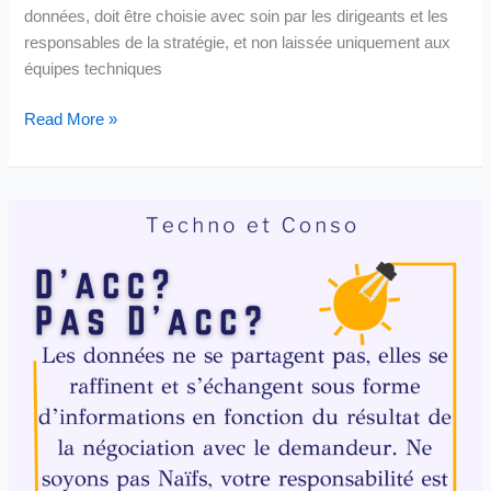
données, doit être choisie avec soin par les dirigeants et les
responsables de la stratégie, et non laissée uniquement aux
équipes techniques
L’architecture
Read More »
d’un
Data
Mesh,
tout
comme
les
modèles
de
données,
doit
être
choisie
avec
soin