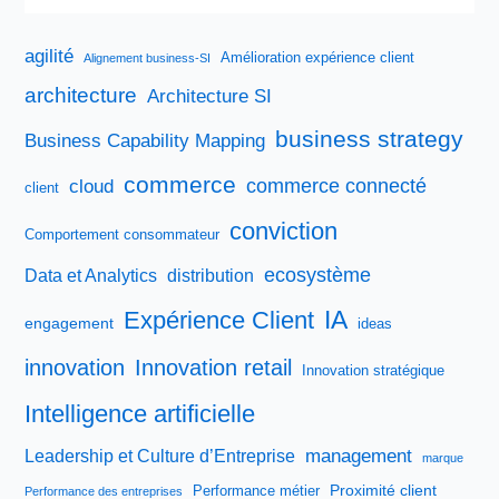
négociation
avec
le
agilité
Amélioration expérience client
Alignement business-SI
demandeur.
architecture
Architecture SI
business strategy
Business Capability Mapping
commerce
commerce connecté
cloud
client
conviction
Comportement consommateur
ecosystème
Data et Analytics
distribution
IA
Expérience Client
engagement
ideas
innovation
Innovation retail
Innovation stratégique
Intelligence artificielle
management
Leadership et Culture d’Entreprise
marque
Proximité client
Performance métier
Performance des entreprises