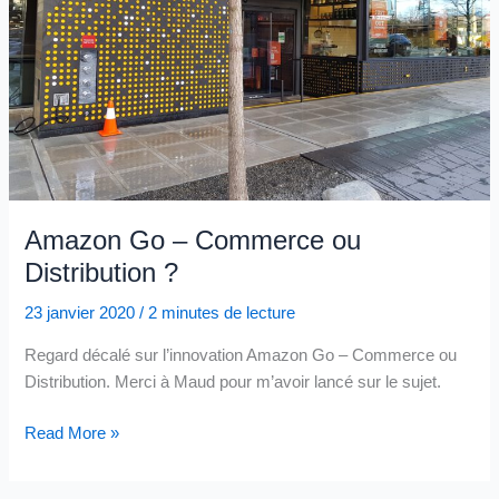
Amazon Go – Commerce ou
Distribution ?
23 janvier 2020
/
2 minutes de lecture
Regard décalé sur l’innovation Amazon Go – Commerce ou
Distribution. Merci à Maud pour m’avoir lancé sur le sujet.
Amazon
Read More »
Go
–