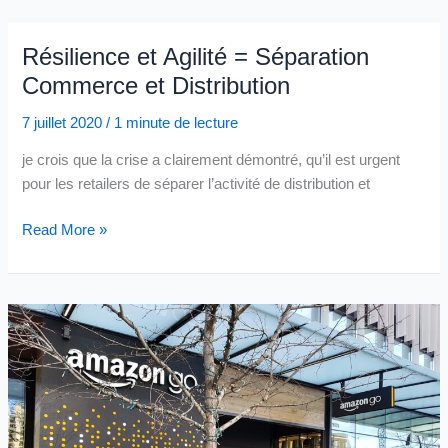
du
consommateur
Résilience et Agilité = Séparation
quand
Commerce et Distribution
il
vient
7 juillet 2020
/
1 minute de lecture
vous
je crois que la crise a clairement démontré, qu’il est urgent
voir
pour les retailers de séparer l’activité de distribution et
?
Trouver
Résilience
Read More »
ce
et
qu’il
Agilité
s’attendait
=
à
Séparation
trouver
Commerce
et
Distribution