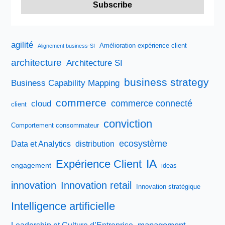
à
piloter
en
cette
agilité
Amélioration expérience client
Alignement business-SI
période
architecture
Architecture SI
troublée,
si
business strategy
Business Capability Mapping
tenté
commerce
commerce connecté
cloud
qu’il
client
est
conviction
Comportement consommateur
qualifié.
ecosystème
Data et Analytics
distribution
IA
Expérience Client
engagement
ideas
innovation
Innovation retail
Innovation stratégique
Intelligence artificielle