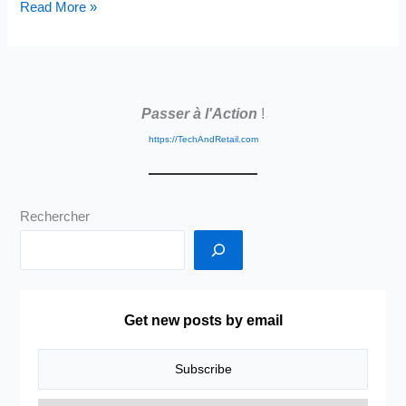
Vendre
Read More »
ou
faire
Acheter?
Aller
Passer à l'Action
!
vers
le
https://TechAndRetail.com
client
ou
le
Rechercher
faire
Venir
?
Probablement
le
Get new posts by email
mix
le
plus
délicat