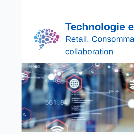
Aller
au
contenu
Technologie 
Retail, Consommat
collaboration