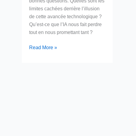
bonnes questions. Quelles sont les
limites cachées derrière l’illusion
de cette avancée technologique ?
Qu’est-ce que l’IA nous fait perdre
tout en nous promettant tant ?
IA
Read More »
Générative
:
Quelques
Questions,
Notre
Humanité
Face
à
la
Vague?