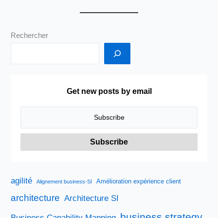
ADN
mais
avec
Rechercher
la
même
Mission
Get new posts by email
agilité
Amélioration expérience client
Alignement business-SI
architecture
Architecture SI
business strategy
Business Capability Mapping