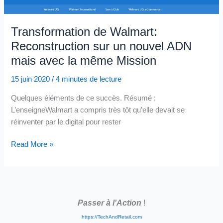
?
Transformation de Walmart:
Reconstruction sur un nouvel ADN
mais avec la même Mission
15 juin 2020
/
4 minutes de lecture
Quelques éléments de ce succès. Résumé :
L’enseigneWalmart a compris très tôt qu’elle devait se
réinventer par le digital pour rester
Transformation
Read More »
de
Walmart:
Reconstruction
sur
Passer à l'Action
!
un
nouvel
https://TechAndRetail.com