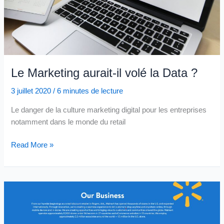
Le Marketing aurait-il volé la Data ?
3 juillet 2020
/
6 minutes de lecture
Le danger de la culture marketing digital pour les entreprises
notamment dans le monde du retail
Le
Read More »
Marketing
aurait-
il
volé
la
Data