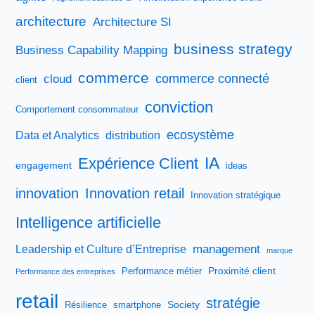
architecture
Architecture SI
business strategy
Business Capability Mapping
commerce
commerce connecté
cloud
client
conviction
Comportement consommateur
ecosystème
Data et Analytics
distribution
IA
Expérience Client
engagement
ideas
innovation
Innovation retail
Innovation stratégique
Intelligence artificielle
management
Leadership et Culture d’Entreprise
marque
Proximité client
Performance métier
Performance des entreprises
retail
stratégie
Society
Résilience
smartphone