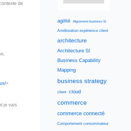
 contexte de
agilité
Alignement business-SI
Amélioration expérience client
architecture
Architecture SI
en.
Business Capability
Mapping
business strategy
us/
>
cloud
client
commerce
t je vais
commerce connecté
Comportement consommateur