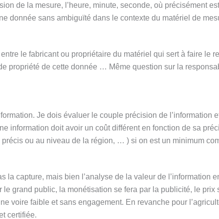
ision de la mesure, l’heure, minute, seconde, où précisément es
st une donnée sans ambiguïté dans le contexte du matériel de mes
r entre le fabricant ou propriétaire du matériel qui sert à faire le r
t de propriété de cette donnée … Même question sur la responsabi
rmation. Je dois évaluer le couple précision de l’information et
ne information doit avoir un coût différent en fonction de sa préc
 précis ou au niveau de la région, … ) si on est un minimum co
s la capture, mais bien l’analyse de la valeur de l’information e
 le grand public, la monétisation se fera par la publicité, le prix
nne voire faible et sans engagement. En revanche pour l’agriculte
t certifiée.