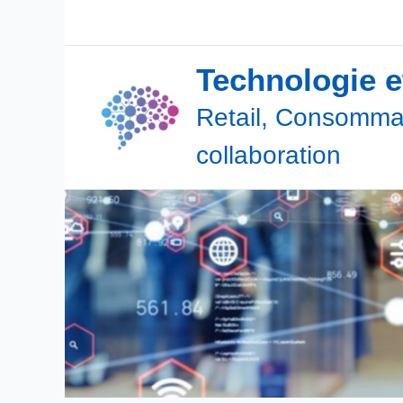
Aller
au
contenu
Technologie 
Retail, Consommat
collaboration