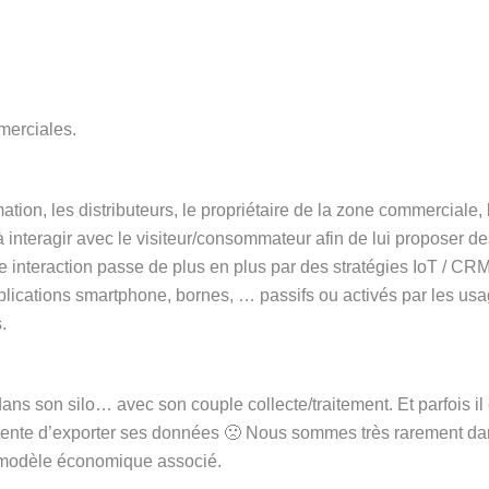
merciales.
on, les distributeurs, le propriétaire de la zone commerciale, 
interagir avec le visiteur/consommateur afin de lui proposer de
interaction passe de plus en plus par des stratégies IoT / CR
plications smartphone, bornes, … passifs ou activés par les usa
.
dans son silo… avec son couple collecte/traitement. Et parfois il
ntente d’exporter ses données 🙁 Nous sommes très rarement d
n modèle économique associé.