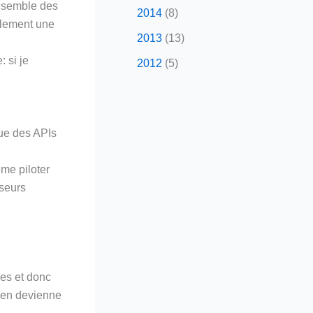
ensemble des
2014
(8)
alement une
2013
(13)
 si je
2012
(5)
que des APIs
me piloter
sseurs
es et donc
n en devienne