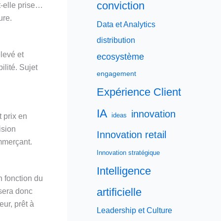
conviction
t-elle prise…
ure.
Data et Analytics
distribution
elevé et
ecosystème
lité. Sujet
engagement
Expérience Client
IA
innovation
ideas
 prix en
ision
Innovation retail
mmerçant.
Innovation stratégique
Intelligence
n fonction du
artificielle
 sera donc
ur, prêt à
Leadership et Culture