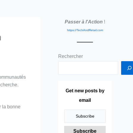
Passer à l'Action
!
https://TechAndRetail.com
n
Rechercher
 communautés
 cherche.
Get new posts by
email
r la bonne