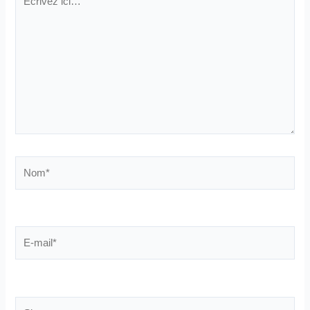
ici…
Nom*
E-
mail*
Site