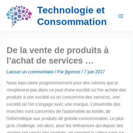
Aller
Technologie et
au
contenu
Consommation
De la vente de produits à
l’achat de services …
Laisser un commentaire
/ Par
jfgomez
/
7 juin 2017
Nous basculons progressivement pour des raisons que je
n’explorerai pas dans ce post d’une société où l’on achète des
produits à une société où on consomme des services, une
société où l’on s’engage avec une marque. L’ensemble des
marchés sont concernés de l’automobile au textile, de
l’informatique aux produits de grande consommation. Le plus
gros challenge, est alors, pour les entreprises qui depuis des
années ont vendu des produits, en vendant la valeur sans se