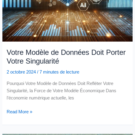
Votre Modèle de Données Doit Porter
Votre Singularité
2 octobre 2024
/
7 minutes de lecture
Pourquoi Votre Modèle de Données Doit Refléter Votre
Singularité, la Force de Votre Modèle Économique Dans
l’économie numérique actuelle, les
Votre
Read More »
Modèle
de
Données