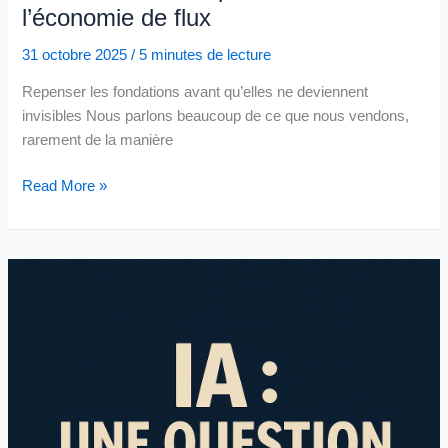
l’économie de flux
31 octobre 2025
/
5 minutes de lecture
Repenser les fondations avant qu’elles ne deviennent
invisibles Nous parlons beaucoup de ce que nous vendons,
rarement de la manière
De
Read More »
l’économie
de
produits
à
l’économie
de
flux