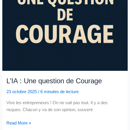
L’IA : Une question de Courage
23 octobre 2025
/
6 minutes de lecture
Vive les entrepreneurs ! On ne sait pas tout. Il y a des
risques. Chacun y va de son opinion, souvent
L’IA
Read More »
: