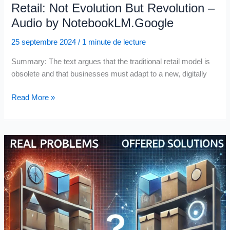
Retail: Not Evolution But Revolution –
Audio by NotebookLM.Google
25 septembre 2024
/
1 minute de lecture
Summary: The text argues that the traditional retail model is
obsolete and that businesses must adapt to a new, digitally
Retail:
Read More »
Not
Evolution
But
Revolution
–
Audio
by
NotebookLM.Google