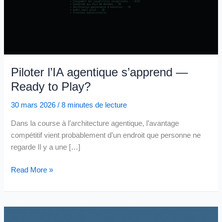
Piloter l’IA agentique s’apprend —
Ready to Play?
30 mars 2026
/
8 minutes de lecture
Dans la course à l’architecture agentique, l’avantage
compétitif vient probablement d’un endroit que personne ne
regarde Il y a une […]
Piloter
Read More »
l’IA
agentique
s’apprend
—