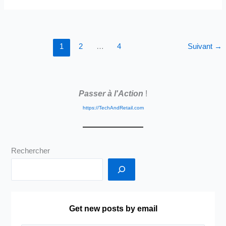
:
Quelques
Questions,
1
2
…
4
Suivant
→
Notre
Humanité
Face
à
Passer à l'Action
!
la
Vague?
https://TechAndRetail.com
Rechercher
Get new posts by email