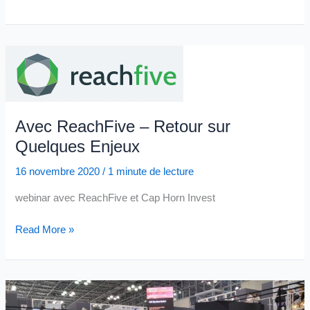
–
Invité
par
Vekia
Avec ReachFive – Retour sur
Quelques Enjeux
16 novembre 2020
/
1 minute de lecture
webinar avec ReachFive et Cap Horn Invest
Avec
Read More »
ReachFive
–
Retour
sur