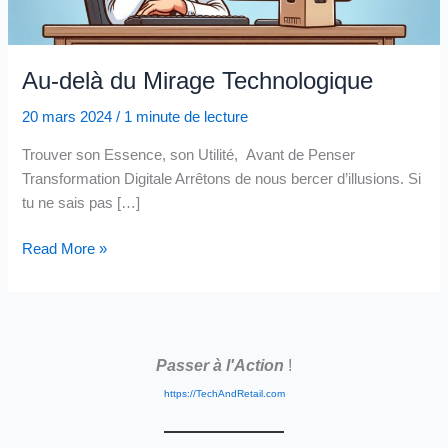
Au-delà du Mirage Technologique
20 mars 2024
/
1 minute de lecture
Trouver son Essence, son Utilité, Avant de Penser
Transformation Digitale Arrêtons de nous bercer d’illusions. Si
tu ne sais pas […]
Au-
Read More »
delà
du
Mirage
Technologique
Passer à l'Action
!
https://TechAndRetail.com