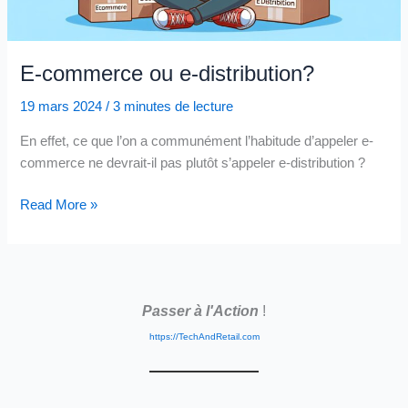
E-commerce ou e-distribution?
19 mars 2024
/
3 minutes de lecture
En effet, ce que l’on a communément l’habitude d’appeler e-
commerce ne devrait-il pas plutôt s’appeler e-distribution ?
E-
Read More »
commerce
ou
e-
distribution?
Passer à l'Action
!
https://TechAndRetail.com