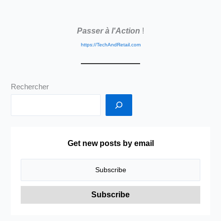
vs
Schéma
Passer à l'Action
!
Directeur,
secteur
https://TechAndRetail.com
retail
Rechercher
Get new posts by email