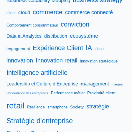
Business Capability Mapping
commerce
commerce connecté
cloud
client
conviction
Comportement consommateur
ecosystème
Data et Analytics
distribution
IA
Expérience Client
engagement
ideas
innovation
Innovation retail
Innovation stratégique
Intelligence artificielle
management
Leadership et Culture d’Entreprise
marque
Proximité client
Performance métier
Performance des entreprises
retail
stratégie
Society
Résilience
smartphone
Stratégie d'entreprise