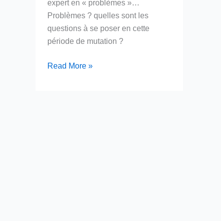
expert en « problèmes »…
Problèmes ? quelles sont les
questions à se poser en cette
période de mutation ?
Pour
Read More »
être
un
expert
en
« solutions »,
il
faut
d’abord
être
un
expert
en