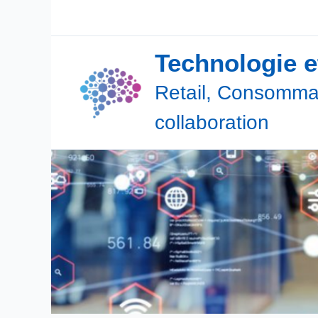
Aller
au
contenu
Technologie 
Retail, Consommat
collaboration