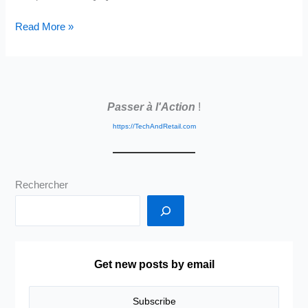
Biais
Read More »
Cognitifs:
Créer
une
Relation
Passer à l'Action
!
Durable
avec
https://TechAndRetail.com
vos
Clients
Rechercher
Get new posts by email