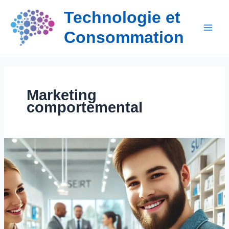
Aller
Technologie et
au
contenu
Consommation
Marketing
comportemental