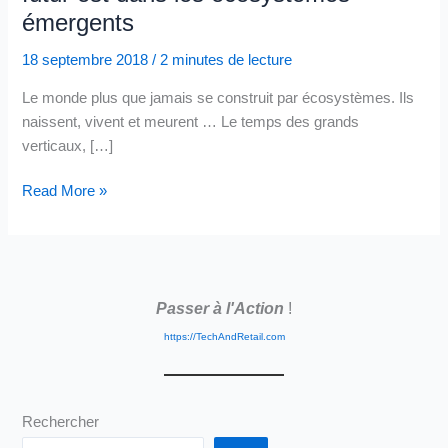
émergents
18 septembre 2018
/
2 minutes de lecture
Le monde plus que jamais se construit par écosystèmes. Ils
naissent, vivent et meurent … Le temps des grands
verticaux, […]
Arrêtons
Read More »
de
réfléchir
par
industrie,
Passer à l'Action
!
le
futur
https://TechAndRetail.com
est
dans
les
Rechercher
écosystèmes