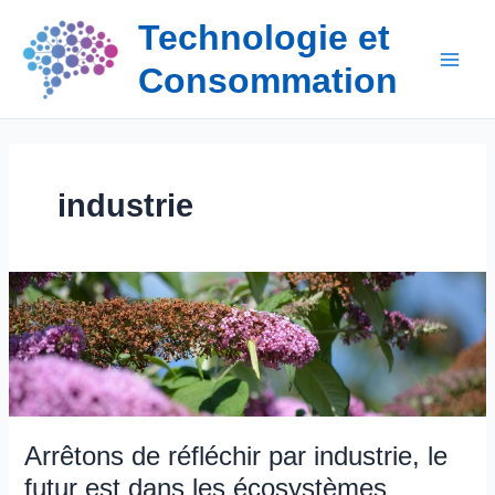
Aller
Technologie et
au
contenu
Consommation
industrie
Arrêtons de réfléchir par industrie, le
futur est dans les écosystèmes