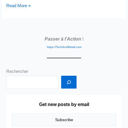
Gouverner
Read More »
ses
données
sans
cartographier
Passer à l'Action
!
ses
capabilities
https://TechAndRetail.com
:
l’illusion
de
Rechercher
la
maîtrise
Get new posts by email