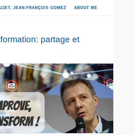
UJET, JEAN-FRANÇOIS GOMEZ
ABOUT ME
formation: partage et