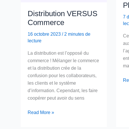
P
Distribution VERSUS
7 
Commerce
lec
16 octobre 2023
/
2 minutes de
Ce 
lecture
aux
l’a
La distribution est l’opposé du
ent
commerce ! Mélanger le commerce
ma
et la distribution crée de la
confusion pour les collaborateurs,
Int
Re
les clients et le système
Mic
d’information. Cependant, les faire
Su
coopérer peut avoir du sens
Ch
Pla
Distribution VERSUS Commerce
Read More »