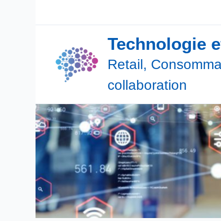
Aller
au
contenu
Technologie 
Retail, Consommat
collaboration