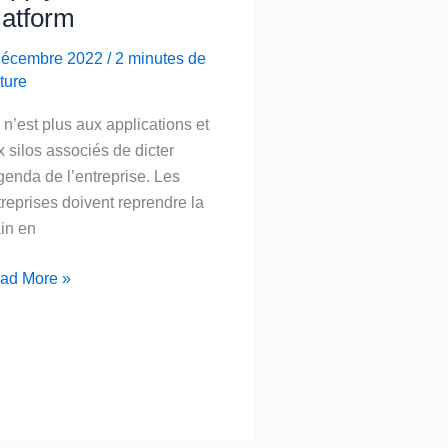
latform
décembre 2022
/
2 minutes de
ture
n’est plus aux applications et
 silos associés de dicter
genda de l’entreprise. Les
reprises doivent reprendre la
in en
roduction
ad More »
rosoft
pply
ain
tform