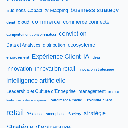
business strategy
Business Capability Mapping
commerce
commerce connecté
cloud
client
conviction
Comportement consommateur
ecosystème
Data et Analytics
distribution
IA
Expérience Client
engagement
ideas
innovation
Innovation retail
Innovation stratégique
Intelligence artificielle
management
Leadership et Culture d’Entreprise
marque
Proximité client
Performance métier
Performance des entreprises
retail
stratégie
Society
Résilience
smartphone
Stratégie d'entreprise