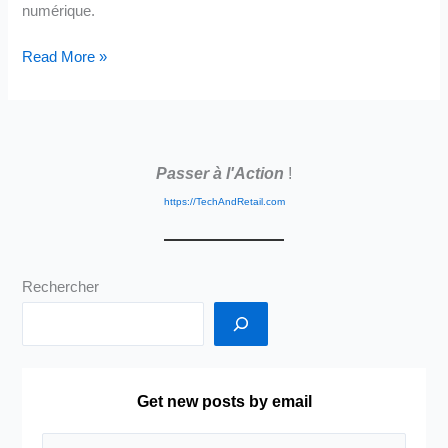
numérique.
La
Read More »
fameuse
« Transformation
Digitale »
Passer à l'Action
!
https://TechAndRetail.com
Rechercher
Get new posts by email