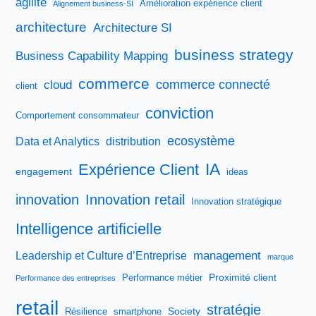
agilité
Amélioration expérience client
Alignement business-SI
architecture
Architecture SI
business strategy
Business Capability Mapping
commerce
commerce connecté
cloud
client
conviction
Comportement consommateur
ecosystème
Data et Analytics
distribution
IA
Expérience Client
engagement
ideas
innovation
Innovation retail
Innovation stratégique
Intelligence artificielle
management
Leadership et Culture d’Entreprise
marque
Proximité client
Performance métier
Performance des entreprises
retail
stratégie
Society
Résilience
smartphone