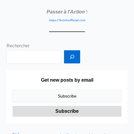
à
Passer à l'Action
!
l’Économie
de
https://TechAndRetail.com
Réseaux
:
Bienvenue
Rechercher
dans
le
Nouveau
Monde…
🌏
Get new posts by email
🚀