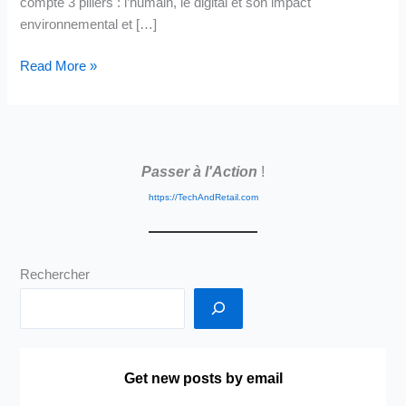
compte 3 piliers : l’humain, le digital et son impact
environnemental et […]
Interventions
Read More »
LSA
Passer à l'Action
!
https://TechAndRetail.com
Rechercher
Get new posts by email