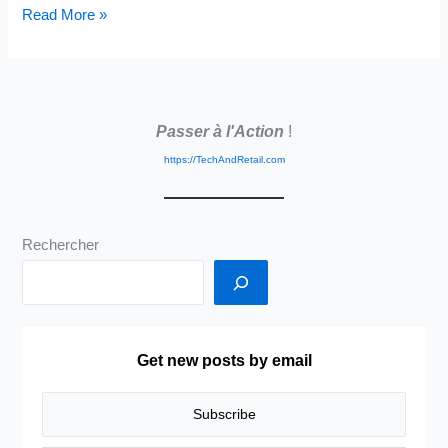
Retail:
Read More »
Not
Evolution
But
Revolution
Passer à l'Action
!
–
Audio
https://TechAndRetail.com
by
NotebookLM.Google
Rechercher
Get new posts by email