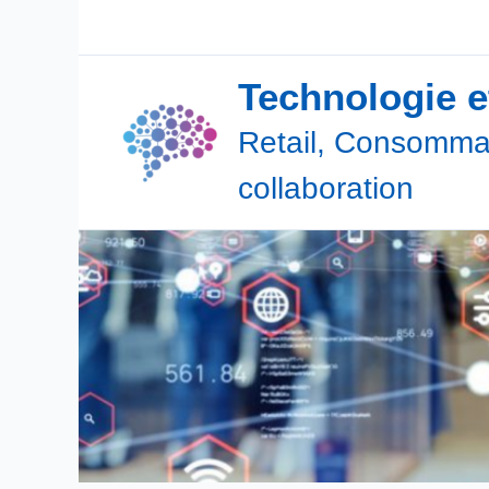
Aller
au
contenu
Technologie 
Retail, Consommat
collaboration