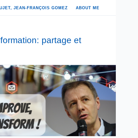
UJET, JEAN-FRANÇOIS GOMEZ
ABOUT ME
formation: partage et